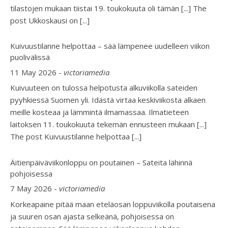
tilastojen mukaan tiistai 19. toukokuuta oli tämän [...] The
post Ukkoskausi on
[...]
Kuivuustilanne helpottaa – sää lämpenee uudelleen viikon
puolivälissä
11 May 2026
-
victoriamedia
Kuivuuteen on tulossa helpotusta alkuviikolla sateiden
pyyhkiessä Suomen yli. Idästä virtaa keskiviikosta alkaen
meille kosteaa ja lämmintä ilmamassaa. Ilmatieteen
laitoksen 11. toukokuuta tekemän ennusteen mukaan [...]
The post Kuivuustilanne helpottaa
[...]
Äitienpäiväviikonloppu on poutainen – Sateita lähinnä
pohjoisessa
7 May 2026
-
victoriamedia
Korkeapaine pitää maan eteläosan loppuviikolla poutaisena
ja suuren osan ajasta selkeänä, pohjoisessa on