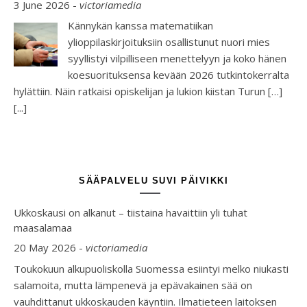
3 June 2026
-
victoriamedia
Kännykän kanssa matematiikan
ylioppilaskirjoituksiin osallistunut nuori mies
syyllistyi vilpilliseen menettelyyn ja koko hänen
koesuorituksensa kevään 2026 tutkintokerralta
hylättiin. Näin ratkaisi opiskelijan ja lukion kiistan Turun […]
[...]
SÄÄPALVELU SUVI PÄIVIKKI
Ukkoskausi on alkanut – tiistaina havaittiin yli tuhat
maasalamaa
20 May 2026
-
victoriamedia
Toukokuun alkupuoliskolla Suomessa esiintyi melko niukasti
salamoita, mutta lämpenevä ja epävakainen sää on
vauhdittanut ukkoskauden käyntiin. Ilmatieteen laitoksen