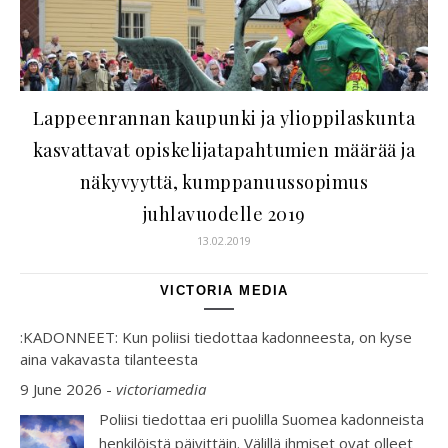
Lappeenrannan kaupunki ja ylioppilaskunta
kasvattavat opiskelijatapahtumien määrää ja
näkyvyyttä, kumppanuussopimus
juhlavuodelle 2019
13.02.2019
VICTORIA MEDIA
:KADONNEET: Kun poliisi tiedottaa kadonneesta, on kyse
aina vakavasta tilanteesta
9 June 2026
-
victoriamedia
Poliisi tiedottaa eri puolilla Suomea kadonneista
henkilöistä päivittäin. Välillä ihmiset ovat olleet