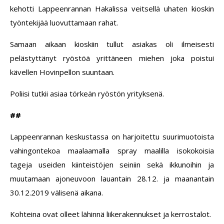
kehotti Lappeenrannan Hakalissa veitsellä uhaten kioskin
työntekijää luovuttamaan rahat.
Samaan aikaan kioskiin tullut asiakas oli ilmeisesti
pelästyttänyt ryöstöä yrittäneen miehen joka poistui
kävellen Hovinpellon suuntaan.
Poliisi tutkii asiaa törkeän ryöstön yrityksenä.
##
Lappeenrannan keskustassa on harjoitettu suurimuotoista
vahingontekoa maalaamalla spray maalilla isokokoisia
tageja useiden kiinteistöjen seiniin sekä ikkunoihin ja
muutamaan ajoneuvoon lauantain 28.12. ja maanantain
30.12.2019 välisenä aikana.
Kohteina ovat olleet lähinnä liikerakennukset ja kerrostalot.