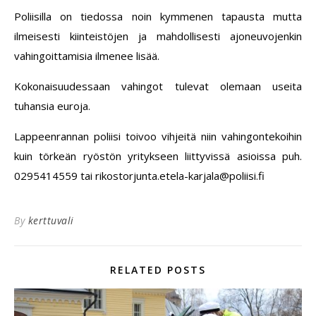
Poliisilla on tiedossa noin kymmenen tapausta mutta
ilmeisesti kiinteistöjen ja mahdollisesti ajoneuvojenkin
vahingoittamisia ilmenee lisää.
Kokonaisuudessaan vahingot tulevat olemaan useita
tuhansia euroja.
Lappeenrannan poliisi toivoo vihjeitä niin vahingontekoihin
kuin törkeän ryöstön yritykseen liittyvissä asioissa puh.
0295414559 tai rikostorjunta.etela-karjala@poliisi.fi
By
kerttuvali
RELATED POSTS