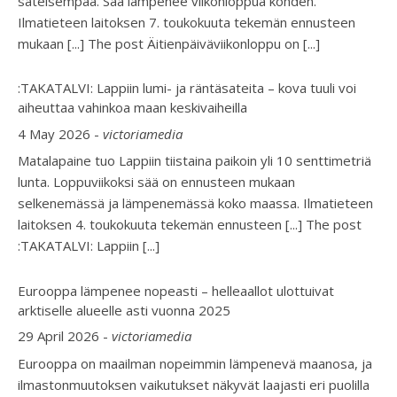
sateisempaa. Sää lämpenee viikonloppua kohden.
Ilmatieteen laitoksen 7. toukokuuta tekemän ennusteen
mukaan [...] The post Äitienpäiväviikonloppu on
[...]
:TAKATALVI: Lappiin lumi- ja räntäsateita – kova tuuli voi
aiheuttaa vahinkoa maan keskivaiheilla
4 May 2026
-
victoriamedia
Matalapaine tuo Lappiin tiistaina paikoin yli 10 senttimetriä
lunta. Loppuviikoksi sää on ennusteen mukaan
selkenemässä ja lämpenemässä koko maassa. Ilmatieteen
laitoksen 4. toukokuuta tekemän ennusteen [...] The post
:TAKATALVI: Lappiin
[...]
Eurooppa lämpenee nopeasti – helleaallot ulottuivat
arktiselle alueelle asti vuonna 2025
29 April 2026
-
victoriamedia
Eurooppa on maailman nopeimmin lämpenevä maanosa, ja
ilmastonmuutoksen vaikutukset näkyvät laajasti eri puolilla