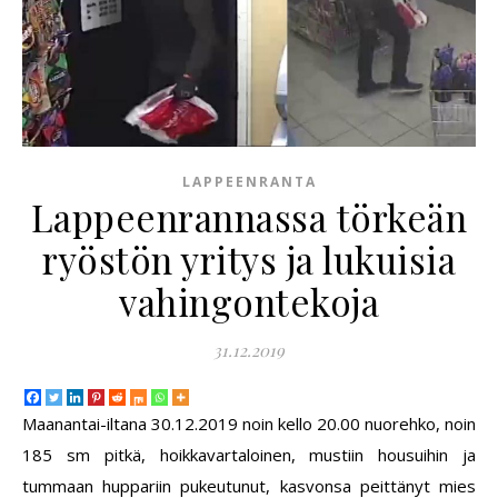
LAPPEENRANTA
Lappeenrannassa törkeän
ryöstön yritys ja lukuisia
vahingontekoja
31.12.2019
Maanantai-iltana 30.12.2019 noin kello 20.00 nuorehko, noin
185 sm pitkä, hoikkavartaloinen, mustiin housuihin ja
tummaan huppariin pukeutunut, kasvonsa peittänyt mies