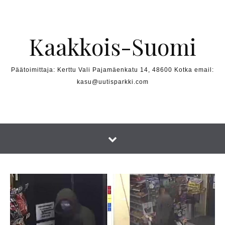
Skip to content
Kaakkois-Suomi
Päätoimittaja: Kerttu Vali Pajamäenkatu 14, 48600 Kotka email:
kasu@uutisparkki.com