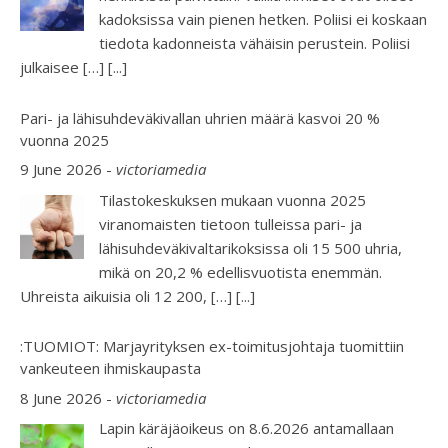
kadoksissa vain pienen hetken. Poliisi ei koskaan
tiedota kadonneista vähäisin perustein. Poliisi
julkaisee […]
[...]
Pari- ja lähisuhdeväkivallan uhrien määrä kasvoi 20 %
vuonna 2025
9 June 2026
-
victoriamedia
Tilastokeskuksen mukaan vuonna 2025
viranomaisten tietoon tulleissa pari- ja
lähisuhdeväkivaltarikoksissa oli 15 500 uhria,
mikä on 20,2 % edellisvuotista enemmän.
Uhreista aikuisia oli 12 200, […]
[...]
:TUOMIOT: Marjayrityksen ex-toimitusjohtaja tuomittiin
vankeuteen ihmiskaupasta
8 June 2026
-
victoriamedia
Lapin käräjäoikeus on 8.6.2026 antamallaan