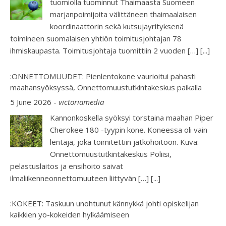
tuomiolla tuominnut Thaimaasta Suomeen
marjanpoimijoita välittäneen thaimaalaisen
koordinaattorin sekä kutsujayrityksenä
toimineen suomalaisen yhtiön toimitusjohtajan 78
ihmiskaupasta. Toimitusjohtaja tuomittiin 2 vuoden […]
[...]
:ONNETTOMUUDET: Pienlentokone vaurioitui pahasti
maahansyöksyssä, Onnettomuustutkintakeskus paikalla
5 June 2026
-
victoriamedia
Kannonkoskella syöksyi torstaina maahan Piper
Cherokee 180 -tyypin kone. Koneessa oli vain
lentäjä, joka toimitettiin jatkohoitoon. Kuva:
Onnettomuustutkintakeskus Poliisi,
pelastuslaitos ja ensihoito saivat
ilmaliikenneonnettomuuteen liittyvän […]
[...]
:KOKEET: Taskuun unohtunut kännykkä johti opiskelijan
kaikkien yo-kokeiden hylkäämiseen