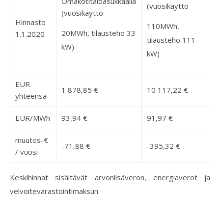
Omakotitaloasukkaalla
(vuosikäyttö
(vuosikäyttö
Hinnasto
110MWh,
20MWh, tilausteho 33
1.1.2020
tilausteho 111
kW)
kW)
EUR
1 878,85 €
10 117,22 €
yhteensä
EUR/MWh
93,94 €
91,97 €
muutos-€
-71,88 €
-395,32 €
/ vuosi
Keskihinnat sisältävät arvonlisäveron, energiaverot ja
velvoitevarastointimaksun.