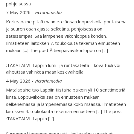
pohjoisessa
7 May 2026
-
victoriamedia
Korkeapaine pitää maan eteläosan loppuviikolla poutaisena
ja suuren osan ajasta selkeänä, pohjoisessa on
sateisempaa. Sää lämpenee viikonloppua kohden.
Ilmatieteen laitoksen 7. toukokuuta tekemän ennusteen
mukaan [...] The post Äitienpäiväviikonloppu on
[...]
:TAKATALVI: Lappiin lumi- ja räntäsateita – kova tuuli voi
aiheuttaa vahinkoa maan keskivaiheilla
4 May 2026
-
victoriamedia
Matalapaine tuo Lappiin tiistaina paikoin yli 10 senttimetriä
lunta. Loppuviikoksi sää on ennusteen mukaan
selkenemässä ja lämpenemässä koko maassa. Ilmatieteen
laitoksen 4. toukokuuta tekemän ennusteen [...] The post
:TAKATALVI: Lappiin
[...]
Eurooppa lämpenee nopeasti – helleaallot ulottuivat