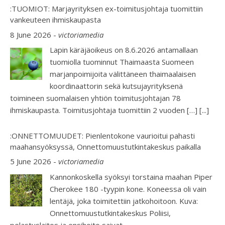
:TUOMIOT: Marjayrityksen ex-toimitusjohtaja tuomittiin
vankeuteen ihmiskaupasta
8 June 2026
-
victoriamedia
Lapin käräjäoikeus on 8.6.2026 antamallaan
tuomiolla tuominnut Thaimaasta Suomeen
marjanpoimijoita välittäneen thaimaalaisen
koordinaattorin sekä kutsujayrityksenä
toimineen suomalaisen yhtiön toimitusjohtajan 78
ihmiskaupasta. Toimitusjohtaja tuomittiin 2 vuoden […]
[...]
:ONNETTOMUUDET: Pienlentokone vaurioitui pahasti
maahansyöksyssä, Onnettomuustutkintakeskus paikalla
5 June 2026
-
victoriamedia
Kannonkoskella syöksyi torstaina maahan Piper
Cherokee 180 -tyypin kone. Koneessa oli vain
lentäjä, joka toimitettiin jatkohoitoon. Kuva:
Onnettomuustutkintakeskus Poliisi,
pelastuslaitos ja ensihoito saivat