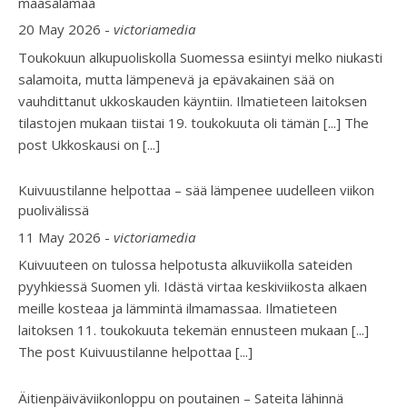
maasalamaa
20 May 2026
-
victoriamedia
Toukokuun alkupuoliskolla Suomessa esiintyi melko niukasti
salamoita, mutta lämpenevä ja epävakainen sää on
vauhdittanut ukkoskauden käyntiin. Ilmatieteen laitoksen
tilastojen mukaan tiistai 19. toukokuuta oli tämän [...] The
post Ukkoskausi on
[...]
Kuivuustilanne helpottaa – sää lämpenee uudelleen viikon
puolivälissä
11 May 2026
-
victoriamedia
Kuivuuteen on tulossa helpotusta alkuviikolla sateiden
pyyhkiessä Suomen yli. Idästä virtaa keskiviikosta alkaen
meille kosteaa ja lämmintä ilmamassaa. Ilmatieteen
laitoksen 11. toukokuuta tekemän ennusteen mukaan [...]
The post Kuivuustilanne helpottaa
[...]
Äitienpäiväviikonloppu on poutainen – Sateita lähinnä