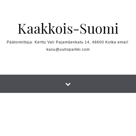
Skip to content
Kaakkois-Suomi
Päätoimittaja: Kerttu Vali Pajamäenkatu 14, 48600 Kotka email:
kasu@uutisparkki.com