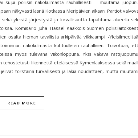
ai sujui poliisin näkökulmasta rauhallisesti – muutama juopun
n tapaan näkyvästi läsnä Kotkassa Meripäivien aikaan. Partiot valvov
ä sekä yleistä järjestystä ja turvallisuutta tapahtuma-alueella se
istoissa. Komisario Juha Hassel Kaakkois-Suomen poliisilaitokses
ien osalta hieman tavallista arkipäivää vilkkaampi. -Yleisilmeeltä
itoiminnan näkökulmasta kohtuullisen rauhallinen. Toivotaan, et
keissä myös tulevana viikonloppuna. Yksi vakava rattijuopum
aan tehostetusti liikennettä eteläisessä Kymenlaaksossa sekä maal
jelivat torstaina turvallisesti ja lakia noudattaen, mutta muutam
READ MORE