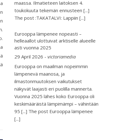
maassa. Ilmatieteen laitoksen 4.
na
toukokuuta tekemän ennusteen [...]
en
The post :TAKATALVI: Lappiin
[...]
on
n.
Eurooppa lämpenee nopeasti –
o.
helleaallot ulottuivat arktiselle alueelle
ja
asti vuonna 2025
iä
29 April 2026
-
victoriamedia
kä
Eurooppa on maailman nopeimmin
lämpenevä maanosa, ja
ilmastonmuutoksen vaikutukset
näkyvät laajasti eri puolilla mannerta.
Vuonna 2025 lähes koko Eurooppa oli
keskimääräistä lämpimämpi – vähintään
95 [...] The post Eurooppa lämpenee
[...]