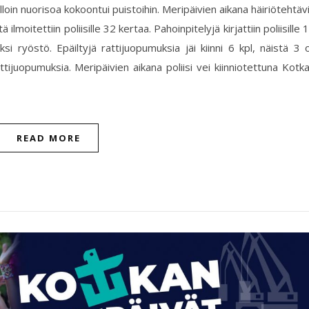
olloin nuorisoa kokoontui puistoihin. Meripäivien aikana häiriötehtäv
ilmoitettiin poliisille 32 kertaa. Pahoinpitelyjä kirjattiin poliisille 
si ryöstö. Epäiltyjä rattijuopumuksia jäi kiinni 6 kpl, näistä 3 o
tijuopumuksia. Meripäivien aikana poliisi vei kiinniotettuna Kotk
READ MORE