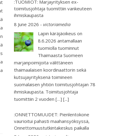
:TUOMIOT: Marjayrityksen ex-
ut
toimitusjohtaja tuomittiin vankeuteen
at
ihmiskaupasta
kä
8 June 2026
-
victoriamedia
ta
Lapin käräjäoikeus on
än
8.6.2026 antamallaan
tä
tuomiolla tuominnut
us
Thaimaasta Suomeen
la
marjanpoimijoita välittäneen
thaimaalaisen koordinaattorin sekä
ia
kutsujayrityksenä toimineen
suomalaisen yhtiön toimitusjohtajan 78
ihmiskaupasta. Toimitusjohtaja
tuomittiin 2 vuoden […]
[...]
:ONNETTOMUUDET: Pienlentokone
vaurioitui pahasti maahansyöksyssä,
Onnettomuustutkintakeskus paikalla