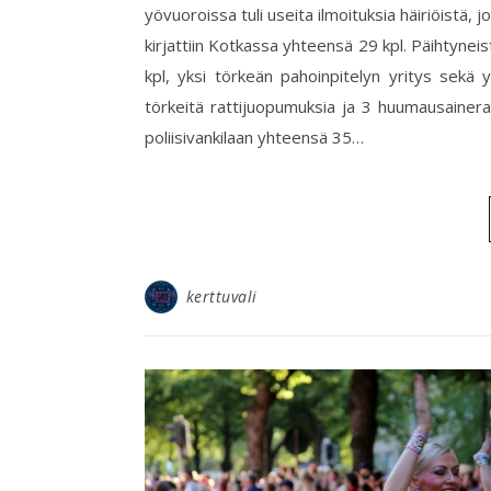
yövuoroissa tuli useita ilmoituksia häiriöistä, j
kirjattiin Kotkassa yhteensä 29 kpl. Päihtyneistä 
kpl, yksi törkeän pahoinpitelyn yritys sekä yk
törkeitä rattijuopumuksia ja 3 huumausainerat
poliisivankilaan yhteensä 35…
kerttuvali