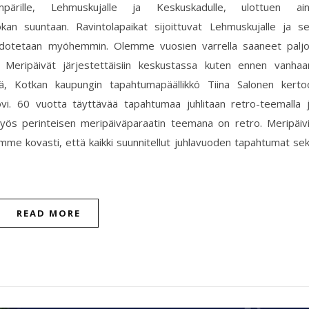
mpärille, Lehmuskujalle ja Keskuskadulle, ulottuen ai
kan suuntaan. Ravintolapaikat sijoittuvat Lehmuskujalle ja s
 tiedotetaan myöhemmin. Olemme vuosien varrella saaneet palj
s Meripäivät järjestettäisiin keskustassa kuten ennen vanhaa
ä, Kotkan kaupungin tapahtumapäällikkö Tiina Salonen kerto
ovi. 60 vuotta täyttävää tapahtumaa juhlitaan retro-teemalla 
Myös perinteisen meripäiväparaatin teemana on retro. Meripäiv
ivomme kovasti, että kaikki suunnitellut juhlavuoden tapahtumat se
READ MORE