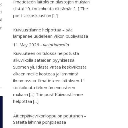
Ilmatieteen laitoksen tilastojen mukaan
iä
tiistai 19. toukokuuta oli tämän [...] The
11
post Ukkoskausi on
[...]
li
an
Kuivuustilanne helpottaa – sää
lämpenee uudelleen viikon puolivälissä
11 May 2026
-
victoriamedia
Kuivuuteen on tulossa helpotusta
alkuviikolla sateiden pyyhkiessä
Suomen yli. Idästä virtaa keskiviikosta
alkaen meille kosteaa ja lämmintä
ilmamassaa. Ilmatieteen laitoksen 11.
toukokuuta tekemän ennusteen
mukaan [...] The post Kuivuustilanne
helpottaa
[...]
Äitienpäiväviikonloppu on poutainen –
Sateita lähinnä pohjoisessa