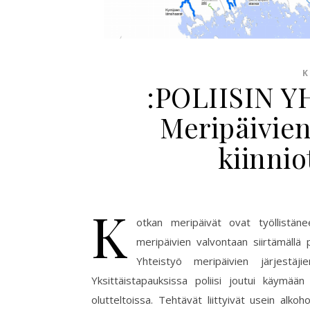
K
:POLIISIN 
Meripäivien
kiinnio
K
otkan meripäivät ovat työllistänee
meripäivien valvontaan siirtämällä 
Yhteistyö meripäivien järjestäji
Yksittäistapauksissa poliisi joutui käymä
olutteltoissa. Tehtävät liittyivät usein alkoh