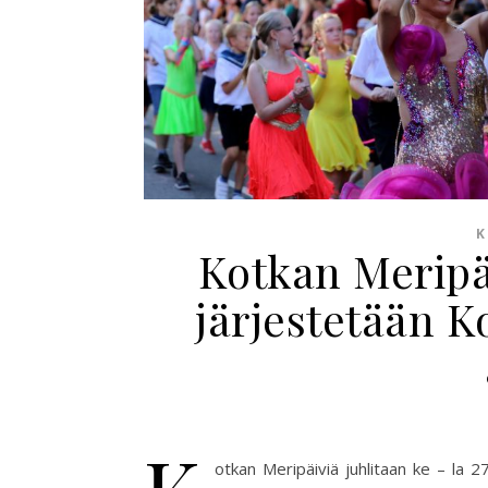
K
Kotkan Meripäi
järjestetään 
otkan Meripäiviä juhlitaan ke – la 