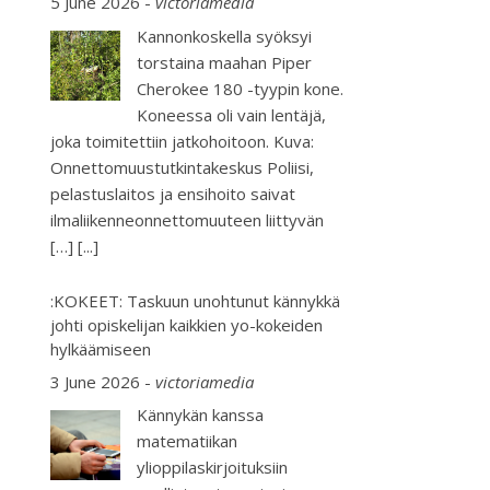
5 June 2026
-
victoriamedia
Kannonkoskella syöksyi
torstaina maahan Piper
Cherokee 180 -tyypin kone.
Koneessa oli vain lentäjä,
joka toimitettiin jatkohoitoon. Kuva:
Onnettomuustutkintakeskus Poliisi,
pelastuslaitos ja ensihoito saivat
ilmaliikenneonnettomuuteen liittyvän
[…]
[...]
:KOKEET: Taskuun unohtunut kännykkä
johti opiskelijan kaikkien yo-kokeiden
hylkäämiseen
3 June 2026
-
victoriamedia
Kännykän kanssa
matematiikan
ylioppilaskirjoituksiin