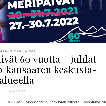
OTKAN MERIPÄIVÄT
vät 60 vuotta – juhlat
Kotkansaaren keskusta-
alueella
19.01.2022
27. – 30.7.2022 Kotkansaarella, keskustan alueella. Tapahtuma-al