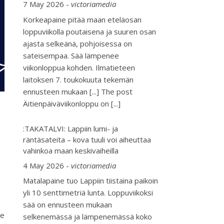
7 May 2026
-
victoriamedia
Korkeapaine pitää maan eteläosan
loppuviikolla poutaisena ja suuren osan
ajasta selkeänä, pohjoisessa on
sateisempaa. Sää lämpenee
viikonloppua kohden. Ilmatieteen
laitoksen 7. toukokuuta tekemän
ennusteen mukaan [...] The post
Äitienpäiväviikonloppu on
[...]
:TAKATALVI: Lappiin lumi- ja
räntäsateita – kova tuuli voi aiheuttaa
vahinkoa maan keskivaiheilla
4 May 2026
-
victoriamedia
Matalapaine tuo Lappiin tiistaina paikoin
yli 10 senttimetriä lunta. Loppuviikoksi
sää on ennusteen mukaan
ue
selkenemässä ja lämpenemässä koko