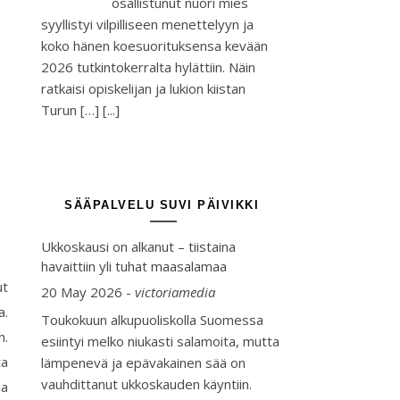
osallistunut nuori mies
syyllistyi vilpilliseen menettelyyn ja
koko hänen koesuorituksensa kevään
2026 tutkintokerralta hylättiin. Näin
ratkaisi opiskelijan ja lukion kiistan
Turun […]
[...]
SÄÄPALVELU SUVI PÄIVIKKI
Ukkoskausi on alkanut – tiistaina
havaittiin yli tuhat maasalamaa
ut
20 May 2026
-
victoriamedia
a.
Toukokuun alkupuoliskolla Suomessa
n.
esiintyi melko niukasti salamoita, mutta
ta
lämpenevä ja epävakainen sää on
vauhdittanut ukkoskauden käyntiin.
ja