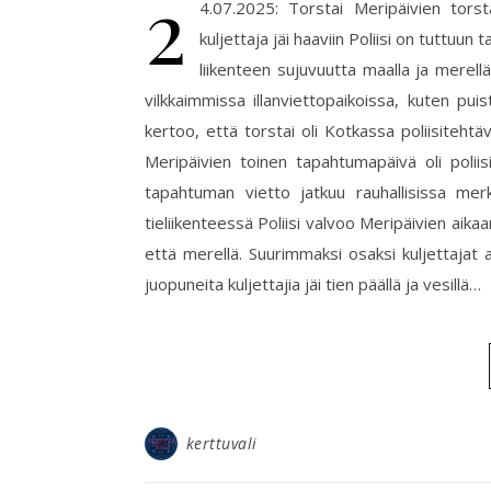
2
4.07.2025: Torstai Meripäivien torst
kuljettaja jäi haaviin Poliisi on tuttuu
liikenteen sujuvuutta maalla ja merell
vilkkaimmissa illanviettopaikoissa, kuten pu
kertoo, että torstai oli Kotkassa poliisitehtäv
Meripäivien toinen tapahtumapäivä oli poliis
tapahtuman vietto jatkuu rauhallisissa mer
tieliikenteessä Poliisi valvoo Meripäivien aik
että merellä. Suurimmaksi osaksi kuljettajat a
juopuneita kuljettajia jäi tien päällä ja vesillä…
kerttuvali