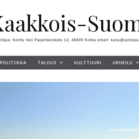
Kaakkois-Suom
ittaja: Kerttu Vali Pajamäenkatu 14, 48600 Kotka email: kasu@uutispa
POLITIIKKA
TALOUS
KULTTUURI
URHEILU