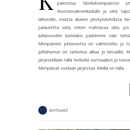
K
painottuu Sibeliuksenpuiston y
Ruotsinsalmenkadulle ja siitä Sapo
lähistölle, muista alueen yksityiskohdista
palautetta siitä, miten mahtavaa olisi, jo
Juhlavuoden kunniaksi päätimme näin tehd
Meripäivien juhlavuotta on valmisteltu jo t
juhlahumun on tarkoitus alkaa jo keväällä. 
järjestellään tällä hetkellä normaalisti ja to
Meripäivät voidaan järjestää. Meillä on tällä…
kerttuvali