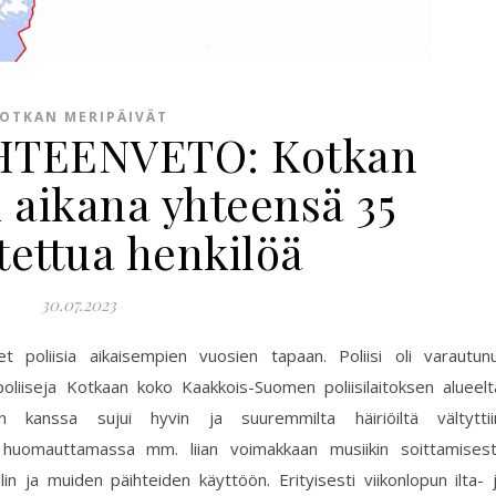
OTKAN MERIPÄIVÄT
YHTEENVETO: Kotkan
 aikana yhteensä 35
tettua henkilöä
30.07.2023
t poliisia aikaisempien vuosien tapaan. Poliisi oli varautun
poliiseja Kotkaan koko Kaakkois-Suomen poliisilaitoksen alueelt
en kanssa sujui hyvin ja suuremmilta häiriöiltä vältyttii
än huomauttamassa mm. liian voimakkaan musiikin soittamises
olin ja muiden päihteiden käyttöön. Erityisesti viikonlopun ilta- 