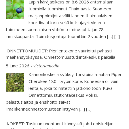
Lapin käräjäoikeus on 8.6.2026 antamallaan
tuomiolla tuominnut Thaimaasta Suomeen
marjanpoimijoita välittäneen thaimaalaisen
koordinaattorin sekä kutsujayrityksenä
toimineen suomalaisen yhtiön toimitusjohtajan 78
ihmiskaupasta. Toimitusjohtaja tuomittiin 2 vuoden […]
[...]
:ONNETTOMUUDET: Pienlentokone vaurioitui pahasti
maahansyöksyssä, Onnettomuustutkintakeskus paikalla
5 June 2026
-
victoriamedia
Kannonkoskella syöksyi torstaina maahan Piper
Cherokee 180 -tyypin kone. Koneessa oli vain
lentäjä, joka toimitettiin jatkohoitoon. Kuva:
Onnettomuustutkintakeskus Poliisi,
pelastuslaitos ja ensihoito saivat
ilmaliikenneonnettomuuteen liittyvän […]
[...]
:KOKEET: Taskuun unohtunut kännykkä johti opiskelijan