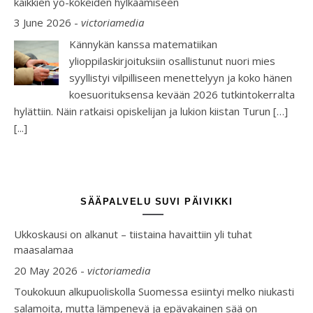
kaikkien yo-kokeiden hylkäämiseen
3 June 2026
-
victoriamedia
Kännykän kanssa matematiikan
ylioppilaskirjoituksiin osallistunut nuori mies
syyllistyi vilpilliseen menettelyyn ja koko hänen
koesuorituksensa kevään 2026 tutkintokerralta
hylättiin. Näin ratkaisi opiskelijan ja lukion kiistan Turun […]
[...]
SÄÄPALVELU SUVI PÄIVIKKI
Ukkoskausi on alkanut – tiistaina havaittiin yli tuhat
maasalamaa
20 May 2026
-
victoriamedia
Toukokuun alkupuoliskolla Suomessa esiintyi melko niukasti
salamoita, mutta lämpenevä ja epävakainen sää on