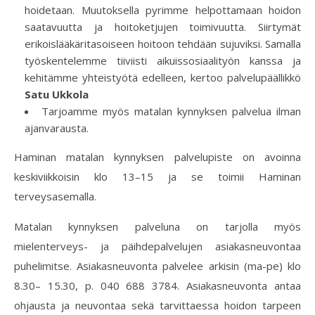
hoidetaan. Muutoksella pyrimme helpottamaan hoidon
saatavuutta ja hoitoketjujen toimivuutta. Siirtymät
erikoislääkäritasoiseen hoitoon tehdään sujuviksi. Samalla
työskentelemme tiiviisti aikuissosiaalityön kanssa ja
kehitämme yhteistyötä edelleen, kertoo palvelupäällikkö
Satu Ukkola
Tarjoamme myös matalan kynnyksen palvelua ilman
ajanvarausta.
Haminan matalan kynnyksen palvelupiste on avoinna
keskiviikkoisin klo 13–15 ja se toimii Haminan
terveysasemalla.
Matalan kynnyksen palveluna on tarjolla myös
mielenterveys- ja päihdepalvelujen asiakasneuvontaa
puhelimitse. Asiakasneuvonta palvelee arkisin (ma-pe) klo
8.30– 15.30, p. 040 688 3784. Asiakasneuvonta antaa
ohjausta ja neuvontaa sekä tarvittaessa hoidon tarpeen