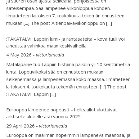
ja suuren osan ajasta selkeänä, pohjoisessa on
sateisempaa. Sää lämpenee viikonloppua kohden.
Ilmatieteen laitoksen 7. toukokuuta tekemän ennusteen
mukaan [...] The post Äitienpäiväviikonloppu on
[...]
:TAKATALVI: Lappiin lumi- ja räntäsateita – kova tuuli voi
aiheuttaa vahinkoa maan keskivaiheilla
4 May 2026
-
victoriamedia
Matalapaine tuo Lappiin tiistaina paikoin yli 10 senttimetriä
lunta. Loppuviikoksi sää on ennusteen mukaan
selkenemässä ja lämpenemässä koko maassa. Ilmatieteen
laitoksen 4. toukokuuta tekemän ennusteen [...] The post
:TAKATALVI: Lappiin
[...]
Eurooppa lämpenee nopeasti – helleaallot ulottuivat
arktiselle alueelle asti vuonna 2025
29 April 2026
-
victoriamedia
Eurooppa on maailman nopeimmin lämpenevä maanosa, ja