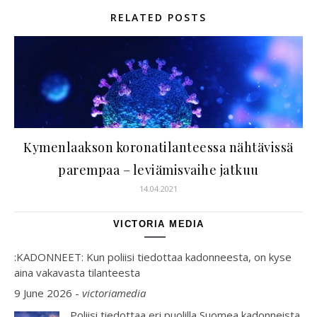
RELATED POSTS
Kymenlaakson koronatilanteessa nähtävissä
parempaa – leviämisvaihe jatkuu
14.04.2021
VICTORIA MEDIA
:KADONNEET: Kun poliisi tiedottaa kadonneesta, on kyse
aina vakavasta tilanteesta
9 June 2026
-
victoriamedia
Poliisi tiedottaa eri puolilla Suomea kadonneista