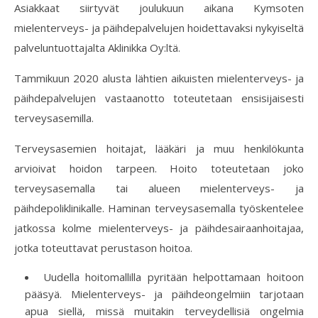
Asiakkaat siirtyvät joulukuun aikana Kymsoten
mielenterveys- ja päihdepalvelujen hoidettavaksi nykyiseltä
palveluntuottajalta Aklinikka Oy:ltä.
Tammikuun 2020 alusta lähtien aikuisten mielenterveys- ja
päihdepalvelujen vastaanotto toteutetaan ensisijaisesti
terveysasemilla.
Terveysasemien hoitajat, lääkäri ja muu henkilökunta
arvioivat hoidon tarpeen. Hoito toteutetaan joko
terveysasemalla tai alueen mielenterveys- ja
päihdepoliklinikalle. Haminan terveysasemalla työskentelee
jatkossa kolme mielenterveys- ja päihdesairaanhoitajaa,
jotka toteuttavat perustason hoitoa.
Uudella hoitomallilla pyritään helpottamaan hoitoon
pääsyä. Mielenterveys- ja päihdeongelmiin tarjotaan
apua siellä, missä muitakin terveydellisiä ongelmia