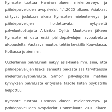
Kymsote tuottaa Haminan alueen mielenterveys- ja
päihdepalveluiden avopalvelut 1.1.2020 alkaen. Asiakkaat
siirtyvät joulukuun aikana Kymsoten mielenterveys- ja
päihdepalvelujen hoidettavaksi nykyiseltä
palveluntuottajalta A-klinikka Oy:ltä. Muutoksen jälkeen
Kymsote ei osta enää päihdepalvelujen avopalveluita
ulkopuolelta. Vastaava muutos tehtiin keväällä Kouvolassa,
Kotkassa jo aiemmin.
Uudenlainen palvelumalli näkyy asiakkaalle mm. siinä, että
päihdepalvelujen lisäksi samasta paikasta saa tarvittaessa
mielenterveyspalveluita. Samoin palvelupolku matalan
kynnyksen palveluista erityiselle tasolle kuten psykiatrille
helpottuu.
Kymsote tuottaa Haminan alueen mielenterveys- ja
päihdepalveluiden avopalvelut 1.tammikuuta 2020 alkaen.