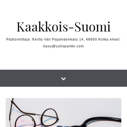
Skip to content
Kaakkois-Suomi
Päätoimittaja: Kerttu Vali Pajamäenkatu 14, 48600 Kotka email:
kasu@uutisparkki.com