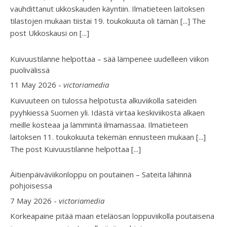
vauhdittanut ukkoskauden käyntiin. Ilmatieteen laitoksen
tilastojen mukaan tiistai 19. toukokuuta oli tämän [...] The
post Ukkoskausi on
[...]
Kuivuustilanne helpottaa – sää lämpenee uudelleen viikon
puolivälissä
11 May 2026
-
victoriamedia
Kuivuuteen on tulossa helpotusta alkuviikolla sateiden
pyyhkiessä Suomen yli. Idästä virtaa keskiviikosta alkaen
meille kosteaa ja lämmintä ilmamassaa. Ilmatieteen
laitoksen 11. toukokuuta tekemän ennusteen mukaan [...]
The post Kuivuustilanne helpottaa
[...]
Äitienpäiväviikonloppu on poutainen – Sateita lähinnä
pohjoisessa
7 May 2026
-
victoriamedia
Korkeapaine pitää maan eteläosan loppuviikolla poutaisena