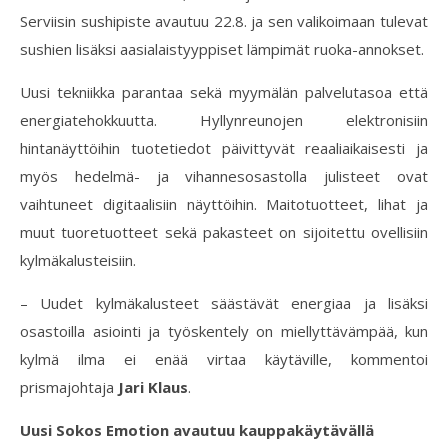
Serviisin sushipiste avautuu 22.8. ja sen valikoimaan tulevat
sushien lisäksi aasialaistyyppiset lämpimät ruoka-annokset.
Uusi tekniikka parantaa sekä myymälän palvelutasoa että
energiatehokkuutta. Hyllynreunojen elektronisiin
hintanäyttöihin tuotetiedot päivittyvät reaaliaikaisesti ja
myös hedelmä- ja vihannesosastolla julisteet ovat
vaihtuneet digitaalisiin näyttöihin. Maitotuotteet, lihat ja
muut tuoretuotteet sekä pakasteet on sijoitettu ovellisiin
kylmäkalusteisiin.
– Uudet kylmäkalusteet säästävät energiaa ja lisäksi
osastoilla asiointi ja työskentely on miellyttävämpää, kun
kylmä ilma ei enää virtaa käytäville, kommentoi
prismajohtaja
Jari Klaus
.
Uusi Sokos Emotion avautuu kauppakäytävällä