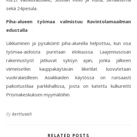
sekä 24pesula.
Piha-alueen työmaa valmistuu Ravintolamaailman
edustalla
Liikkuminen ja pysäköinti piha-alueella helpottuu, kun osa
työmaa-aidoista puretaan elokuussa. Laajennusosan
rakennustyöt jatkuvat syksyn ajan, jonka jälkeen
viimeisetkin kauppakäytävän liiketilat luovutetaan
vuokralaisilleen. Asiakkaiden käytössä on runsaasti
paikoitustilaa parkkihallissa, josta on katettu kulkureitti
Prismakeskuksen myymälöihin.
By
kerttuvali
RELATED POSTS