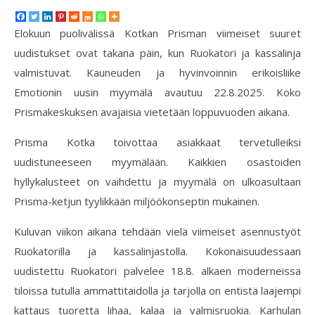
Elokuun puolivälissä Kotkan Prisman viimeiset suuret
uudistukset ovat takana päin, kun Ruokatori ja kassalinja
valmistuvat. Kauneuden ja hyvinvoinnin erikoisliike
Emotionin uusin myymälä avautuu 22.8.2025. Koko
Prismakeskuksen avajaisia vietetään loppuvuoden aikana.
Prisma Kotka toivottaa asiakkaat tervetulleiksi
uudistuneeseen myymälään. Kaikkien osastoiden
hyllykalusteet on vaihdettu ja myymälä on ulkoasultaan
Prisma-ketjun tyylikkään miljöökonseptin mukainen.
Kuluvan viikon aikana tehdään vielä viimeiset asennustyöt
Ruokatorilla ja kassalinjastolla. Kokonaisuudessaan
uudistettu Ruokatori palvelee 18.8. alkaen moderneissa
tiloissa tutulla ammattitaidolla ja tarjolla on entistä laajempi
kattaus tuoretta lihaa, kalaa ja valmisruokia. Karhulan