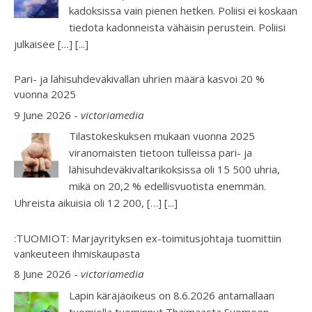
kadoksissa vain pienen hetken. Poliisi ei koskaan
tiedota kadonneista vähäisin perustein. Poliisi
julkaisee […]
[...]
Pari- ja lähisuhdeväkivallan uhrien määrä kasvoi 20 %
vuonna 2025
9 June 2026
-
victoriamedia
Tilastokeskuksen mukaan vuonna 2025
viranomaisten tietoon tulleissa pari- ja
lähisuhdeväkivaltarikoksissa oli 15 500 uhria,
mikä on 20,2 % edellisvuotista enemmän.
Uhreista aikuisia oli 12 200, […]
[...]
:TUOMIOT: Marjayrityksen ex-toimitusjohtaja tuomittiin
vankeuteen ihmiskaupasta
8 June 2026
-
victoriamedia
Lapin käräjäoikeus on 8.6.2026 antamallaan
tuomiolla tuominnut Thaimaasta Suomeen