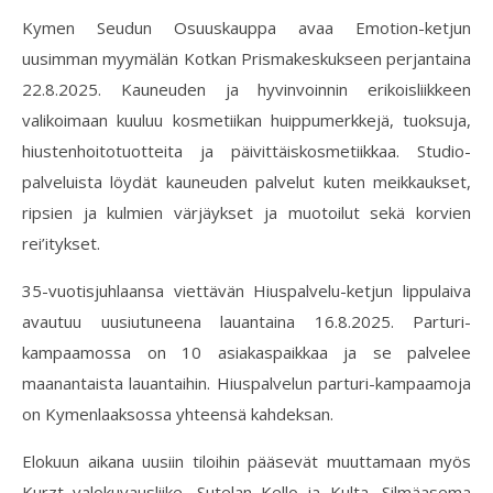
Kymen Seudun Osuuskauppa avaa Emotion-ketjun
uusimman myymälän Kotkan Prismakeskukseen perjantaina
22.8.2025. Kauneuden ja hyvinvoinnin erikoisliikkeen
valikoimaan kuuluu kosmetiikan huippumerkkejä, tuoksuja,
hiustenhoitotuotteita ja päivittäiskosmetiikkaa. Studio-
palveluista löydät kauneuden palvelut kuten meikkaukset,
ripsien ja kulmien värjäykset ja muotoilut sekä korvien
rei’itykset.
35-vuotisjuhlaansa viettävän Hiuspalvelu-ketjun lippulaiva
avautuu uusiutuneena lauantaina 16.8.2025. Parturi-
kampaamossa on 10 asiakaspaikkaa ja se palvelee
maanantaista lauantaihin. Hiuspalvelun parturi-kampaamoja
on Kymenlaaksossa yhteensä kahdeksan.
Elokuun aikana uusiin tiloihin pääsevät muuttamaan myös
Kurzt valokuvausliike, Sutelan Kello ja Kulta, Silmäasema