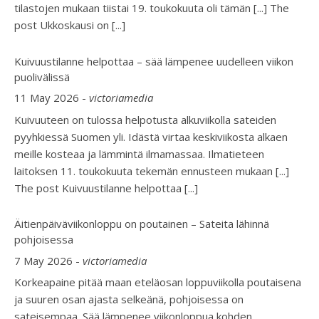
tilastojen mukaan tiistai 19. toukokuuta oli tämän [...] The
post Ukkoskausi on
[...]
Kuivuustilanne helpottaa – sää lämpenee uudelleen viikon
puolivälissä
11 May 2026
-
victoriamedia
Kuivuuteen on tulossa helpotusta alkuviikolla sateiden
pyyhkiessä Suomen yli. Idästä virtaa keskiviikosta alkaen
meille kosteaa ja lämmintä ilmamassaa. Ilmatieteen
laitoksen 11. toukokuuta tekemän ennusteen mukaan [...]
The post Kuivuustilanne helpottaa
[...]
Äitienpäiväviikonloppu on poutainen – Sateita lähinnä
pohjoisessa
7 May 2026
-
victoriamedia
Korkeapaine pitää maan eteläosan loppuviikolla poutaisena
ja suuren osan ajasta selkeänä, pohjoisessa on
sateisempaa. Sää lämpenee viikonloppua kohden.