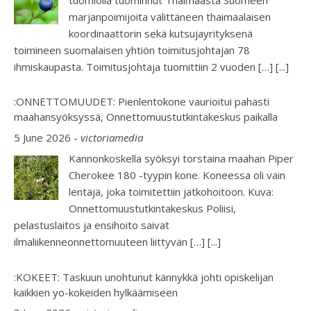
marjanpoimijoita välittäneen thaimaalaisen
koordinaattorin sekä kutsujayrityksenä
toimineen suomalaisen yhtiön toimitusjohtajan 78
ihmiskaupasta. Toimitusjohtaja tuomittiin 2 vuoden […]
[...]
:ONNETTOMUUDET: Pienlentokone vaurioitui pahasti
maahansyöksyssä, Onnettomuustutkintakeskus paikalla
5 June 2026
-
victoriamedia
Kannonkoskella syöksyi torstaina maahan Piper
Cherokee 180 -tyypin kone. Koneessa oli vain
lentäjä, joka toimitettiin jatkohoitoon. Kuva:
Onnettomuustutkintakeskus Poliisi,
pelastuslaitos ja ensihoito saivat
ilmaliikenneonnettomuuteen liittyvän […]
[...]
:KOKEET: Taskuun unohtunut kännykkä johti opiskelijan
kaikkien yo-kokeiden hylkäämiseen