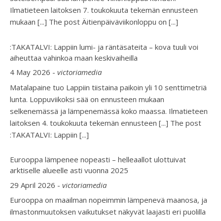
Ilmatieteen laitoksen 7. toukokuuta tekemän ennusteen
mukaan [...] The post Äitienpäiväviikonloppu on
[...]
:TAKATALVI: Lappiin lumi- ja räntäsateita – kova tuuli voi
aiheuttaa vahinkoa maan keskivaiheilla
4 May 2026
-
victoriamedia
Matalapaine tuo Lappiin tiistaina paikoin yli 10 senttimetriä
lunta. Loppuviikoksi sää on ennusteen mukaan
selkenemässä ja lämpenemässä koko maassa. Ilmatieteen
laitoksen 4. toukokuuta tekemän ennusteen [...] The post
:TAKATALVI: Lappiin
[...]
Eurooppa lämpenee nopeasti – helleaallot ulottuivat
arktiselle alueelle asti vuonna 2025
29 April 2026
-
victoriamedia
Eurooppa on maailman nopeimmin lämpenevä maanosa, ja
ilmastonmuutoksen vaikutukset näkyvät laajasti eri puolilla