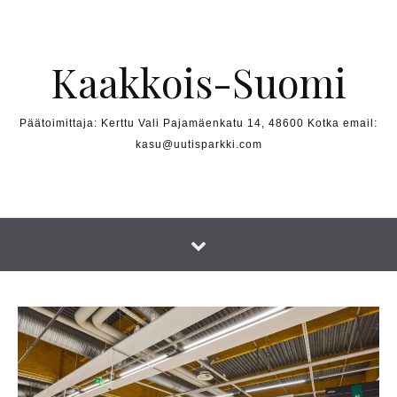
Skip to content
Kaakkois-Suomi
Päätoimittaja: Kerttu Vali Pajamäenkatu 14, 48600 Kotka email:
kasu@uutisparkki.com