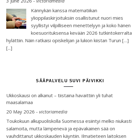
3 June 2026
-
victoriamedia
Kännykän kanssa matematiikan
ylioppilaskirjoituksiin osallistunut nuori mies
syyllistyi vilpilliseen menettelyyn ja koko hänen
koesuorituksensa kevään 2026 tutkintokerralta
hylättiin. Näin ratkaisi opiskelijan ja lukion kiistan Turun […]
[...]
SÄÄPALVELU SUVI PÄIVIKKI
Ukkoskausi on alkanut – tiistaina havaittiin yli tuhat
maasalamaa
20 May 2026
-
victoriamedia
Toukokuun alkupuoliskolla Suomessa esiintyi melko niukasti
salamoita, mutta lämpenevä ja epävakainen sää on
vauhdittanut ukkoskauden käyntiin. Ilmatieteen laitoksen