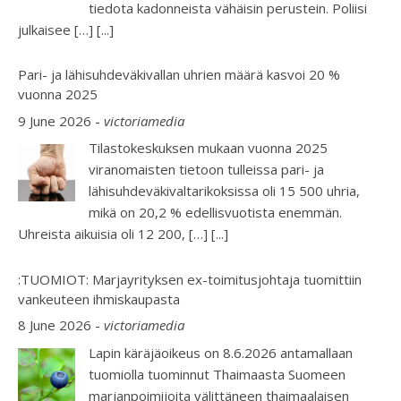
tiedota kadonneista vähäisin perustein. Poliisi
julkaisee […]
[...]
Pari- ja lähisuhdeväkivallan uhrien määrä kasvoi 20 %
vuonna 2025
9 June 2026
-
victoriamedia
Tilastokeskuksen mukaan vuonna 2025
viranomaisten tietoon tulleissa pari- ja
lähisuhdeväkivaltarikoksissa oli 15 500 uhria,
mikä on 20,2 % edellisvuotista enemmän.
Uhreista aikuisia oli 12 200, […]
[...]
:TUOMIOT: Marjayrityksen ex-toimitusjohtaja tuomittiin
vankeuteen ihmiskaupasta
8 June 2026
-
victoriamedia
Lapin käräjäoikeus on 8.6.2026 antamallaan
tuomiolla tuominnut Thaimaasta Suomeen
marjanpoimijoita välittäneen thaimaalaisen