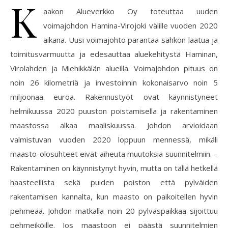
K
aakon Alueverkko Oy toteuttaa uuden
voimajohdon Hamina-Virojoki välille vuoden 2020
aikana. Uusi voimajohto parantaa sähkön laatua ja
toimitusvarmuutta ja edesauttaa aluekehitystä Haminan,
Virolahden ja Miehikkälän alueilla. Voimajohdon pituus on
noin 26 kilometriä ja investoinnin kokonaisarvo noin 5
miljoonaa euroa. Rakennustyöt ovat käynnistyneet
helmikuussa 2020 puuston poistamisella ja rakentaminen
maastossa alkaa maaliskuussa. Johdon arvioidaan
valmistuvan vuoden 2020 loppuun mennessä, mikäli
maasto-olosuhteet eivät aiheuta muutoksia suunnitelmiin. –
Rakentaminen on käynnistynyt hyvin, mutta on tällä hetkellä
haasteellista sekä puiden poiston että pylväiden
rakentamisen kannalta, kun maasto on paikoitellen hyvin
pehmeää. Johdon matkalla noin 20 pylväspaikkaa sijoittuu
pehmeiköille. Jos maastoon ei päästä suunnitelmien