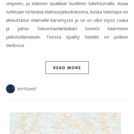
umpeen, ja eläimen epäillään kuolleen tukehtumalla. Asiaa
tutkitaan törkeänä eläinsuojelurikoksena, koska tekotapa on
aiheuttanut eläimelle kärsimystä ja se on ollut myös raaka
ja julma. Valvontaeläinlääkäri toimitti käärmeen
jatkotutkimuksiin. Teosta epäilty henkilö on poliisin
tiedossa.
READ MORE
kerttuvali