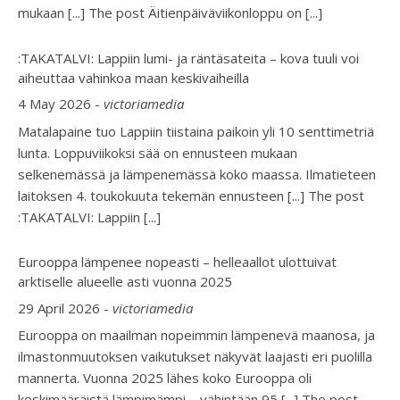
mukaan [...] The post Äitienpäiväviikonloppu on
[...]
:TAKATALVI: Lappiin lumi- ja räntäsateita – kova tuuli voi
aiheuttaa vahinkoa maan keskivaiheilla
4 May 2026
-
victoriamedia
Matalapaine tuo Lappiin tiistaina paikoin yli 10 senttimetriä
lunta. Loppuviikoksi sää on ennusteen mukaan
selkenemässä ja lämpenemässä koko maassa. Ilmatieteen
laitoksen 4. toukokuuta tekemän ennusteen [...] The post
:TAKATALVI: Lappiin
[...]
Eurooppa lämpenee nopeasti – helleaallot ulottuivat
arktiselle alueelle asti vuonna 2025
29 April 2026
-
victoriamedia
Eurooppa on maailman nopeimmin lämpenevä maanosa, ja
ilmastonmuutoksen vaikutukset näkyvät laajasti eri puolilla
mannerta. Vuonna 2025 lähes koko Eurooppa oli
keskimääräistä lämpimämpi – vähintään 95 [...] The post