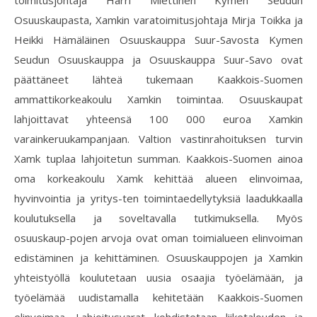
Osuuskaupasta, Xamkin varatoimitusjohtaja Mirja Toikka ja
Heikki Hämäläinen Osuuskauppa Suur-Savosta Kymen
Seudun Osuuskauppa ja Osuuskauppa Suur-Savo ovat
päättäneet lähteä tukemaan Kaakkois-Suomen
ammattikorkeakoulu Xamkin toimintaa. Osuuskaupat
lahjoittavat yhteensä 100 000 euroa Xamkin
varainkeruukampanjaan. Valtion vastinrahoituksen turvin
Xamk tuplaa lahjoitetun summan. Kaakkois-Suomen ainoa
oma korkeakoulu Xamk kehittää alueen elinvoimaa,
hyvinvointia ja yritys-ten toimintaedellytyksiä laadukkaalla
koulutuksella ja soveltavalla tutkimuksella. Myös
osuuskaup-pojen arvoja ovat oman toimialueen elinvoiman
edistäminen ja kehittäminen. Osuuskauppojen ja Xamkin
yhteistyöllä koulutetaan uusia osaajia työelämään, ja
työelämää uudistamalla kehitetään Kaakkois-Suomen
elinvoimaa. Lahjoitusvarat kohdistetaan liiketalouden ja