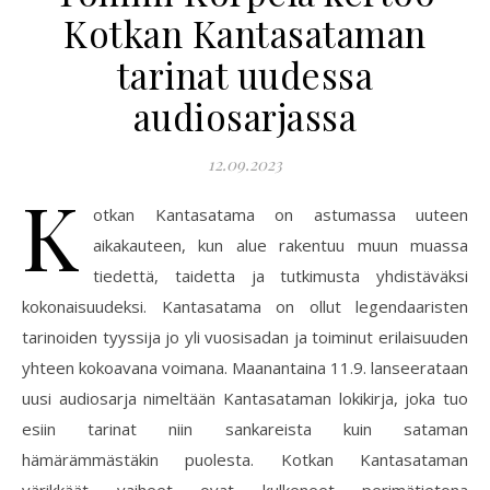
Kotkan Kantasataman
tarinat uudessa
audiosarjassa
12.09.2023
K
otkan Kantasatama on astumassa uuteen
aikakauteen, kun alue rakentuu muun muassa
tiedettä, taidetta ja tutkimusta yhdistäväksi
kokonaisuudeksi. Kantasatama on ollut legendaaristen
tarinoiden tyyssija jo yli vuosisadan ja toiminut erilaisuuden
yhteen kokoavana voimana. Maanantaina 11.9. lanseerataan
uusi audiosarja nimeltään Kantasataman lokikirja, joka tuo
esiin tarinat niin sankareista kuin sataman
hämärämmästäkin puolesta. Kotkan Kantasataman
värikkäät vaiheet ovat kulkeneet perimätietona