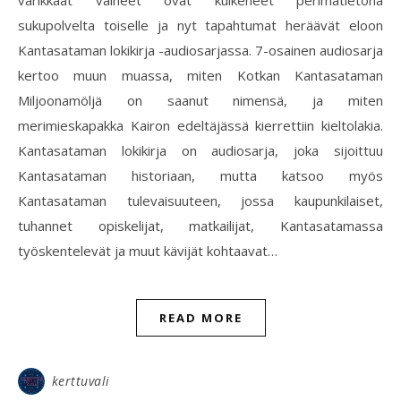
sukupolvelta toiselle ja nyt tapahtumat heräävät eloon
Kantasataman lokikirja -audiosarjassa. 7-osainen audiosarja
kertoo muun muassa, miten Kotkan Kantasataman
Miljoonamöljä on saanut nimensä, ja miten
merimieskapakka Kairon edeltäjässä kierrettiin kieltolakia.
Kantasataman lokikirja on audiosarja, joka sijoittuu
Kantasataman historiaan, mutta katsoo myös
Kantasataman tulevaisuuteen, jossa kaupunkilaiset,
tuhannet opiskelijat, matkailijat, Kantasatamassa
työskentelevät ja muut kävijät kohtaavat…
READ MORE
kerttuvali