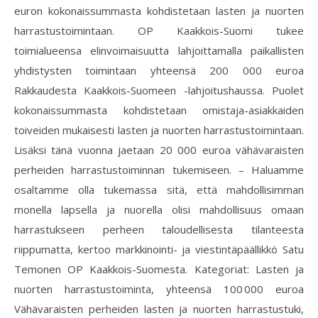
euron kokonaissummasta kohdistetaan lasten ja nuorten
harrastustoimintaan. OP Kaakkois-Suomi tukee
toimialueensa elinvoimaisuutta lahjoittamalla paikallisten
yhdistysten toimintaan yhteensä 200 000 euroa
Rakkaudesta Kaakkois-Suomeen -lahjoitushaussa. Puolet
kokonaissummasta kohdistetaan omistaja-asiakkaiden
toiveiden mukaisesti lasten ja nuorten harrastustoimintaan.
Lisäksi tänä vuonna jaetaan 20 000 euroa vähävaraisten
perheiden harrastustoiminnan tukemiseen. – Haluamme
osaltamme olla tukemassa sitä, että mahdollisimman
monella lapsella ja nuorella olisi mahdollisuus omaan
harrastukseen perheen taloudellisesta tilanteesta
riippumatta, kertoo markkinointi- ja viestintäpäällikkö Satu
Temonen OP Kaakkois-Suomesta. Kategoriat: Lasten ja
nuorten harrastustoiminta, yhteensä 100 000 euroa
Vähävaraisten perheiden lasten ja nuorten harrastustuki,