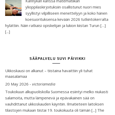
Kännykän kanssa matematiikan
ylioppilaskirjoituksiin osallistunut nuori mies
syyllistyi vilpilliseen menettelyyn ja koko hänen
koesuorituksensa kevään 2026 tutkintokerralta
hylättiin. Näin ratkaisi opiskelijan ja lukion kiistan Turun […]
[...]
SÄÄPALVELU SUVI PÄIVIKKI
Ukkoskausi on alkanut – tiistaina havaittiin yli tuhat
maasalamaa
20 May 2026
-
victoriamedia
Toukokuun alkupuoliskolla Suomessa esiintyi melko niukasti
salamoita, mutta lämpenevä ja epävakainen sää on
vauhdittanut ukkoskauden käyntiin. Ilmatieteen laitoksen
tilastojen mukaan tiistai 19. toukokuuta oli tämän [...] The