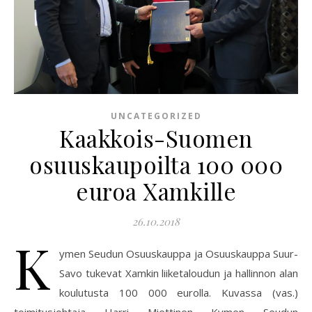
UNCATEGORIZED
Kaakkois-Suomen
osuuskaupoilta 100 000
euroa Xamkille
26.10.2018
K
ymen Seudun Osuuskauppa ja Osuuskauppa Suur-
Savo tukevat Xamkin liiketaloudun ja hallinnon alan
koulutusta 100 000 eurolla. Kuvassa (vas.)
toimitusjohtaja Harri Miettinen Kymen Seudun