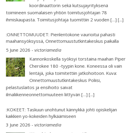
koordinaattorin sekä kutsujayrityksenä
toimineen suomalaisen yhtiön toimitusjohtajan 78
ihmiskaupasta. Toimitusjohtaja tuomittiin 2 vuoden […]
[...]
:ONNETTOMUUDET: Pienlentokone vaurioitui pahasti
maahansyöksyssä, Onnettomuustutkintakeskus paikalla
5 June 2026
-
victoriamedia
Kannonkoskella syöksyi torstaina maahan Piper
Cherokee 180 -tyypin kone. Koneessa oli vain
lentäjä, joka toimitettiin jatkohoitoon. Kuva:
Onnettomuustutkintakeskus Poliisi,
pelastuslaitos ja ensihoito saivat
ilmaliikenneonnettomuuteen liittyvän […]
[...]
:KOKEET: Taskuun unohtunut kännykkä johti opiskelijan
kaikkien yo-kokeiden hylkäämiseen
3 June 2026
-
victoriamedia