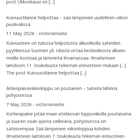
post Ukkoskausi on
[...]
Kuivuustilanne helpottaa – sää lämpenee uudelleen viikon
puolivälissä
11 May 2026
-
victoriamedia
Kuivuuteen on tulossa helpotusta alkuviikolla sateiden
pyyhkiessä Suomen yli. Idästä virtaa keskiviikosta alkaen
meille kosteaa ja lämmintä ilmamassaa. Ilmatieteen
laitoksen 11. toukokuuta tekemän ennusteen mukaan [...]
The post Kuivuustilanne helpottaa
[...]
Äitienpäiväviikonloppu on poutainen – Sateita lähinnä
pohjoisessa
7 May 2026
-
victoriamedia
Korkeapaine pitää maan eteläosan loppuviikolla poutaisena
ja suuren osan ajasta selkeänä, pohjoisessa on
sateisempaa. Sää lämpenee viikonloppua kohden.
Ilmatieteen laitoksen 7. toukokuuta tekemän ennusteen