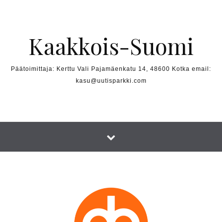
Skip to content
Kaakkois-Suomi
Päätoimittaja: Kerttu Vali Pajamäenkatu 14, 48600 Kotka email:
kasu@uutisparkki.com