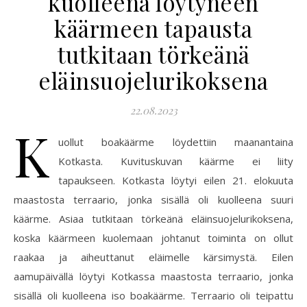
kuolleena löytyneen
käärmeen tapausta
tutkitaan törkeänä
eläinsuojelurikoksena
22.08.2023
K
uollut boakäärme löydettiin maanantaina
Kotkasta. Kuvituskuvan käärme ei liity
tapaukseen. Kotkasta löytyi eilen 21. elokuuta
maastosta terraario, jonka sisällä oli kuolleena suuri
käärme. Asiaa tutkitaan törkeänä eläinsuojelurikoksena,
koska käärmeen kuolemaan johtanut toiminta on ollut
raakaa ja aiheuttanut eläimelle kärsimystä. Eilen
aamupäivällä löytyi Kotkassa maastosta terraario, jonka
sisällä oli kuolleena iso boakäärme. Terraario oli teipattu